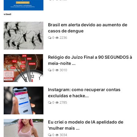
Brasil em alerta devido ao aumento de
casos de dengue
0
2236
Relógio do Juízo Final a 90 SEGUNDOS à
meia-noite ...
0
3010
Instagram: como recuperar contas
excluídas e hacke...
0
2785
Eu criei o modelo de IA apelidado de
'mulher mais ...
0
3034