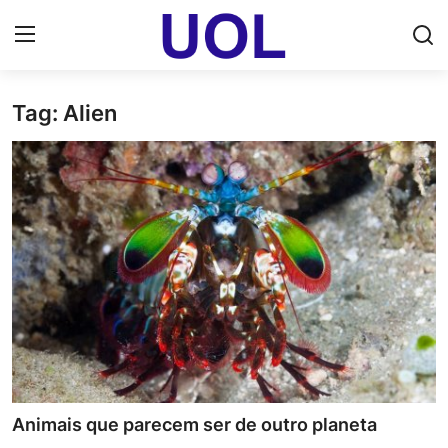
Tag: Alien
Login
Registrar
Home
UOL Email Entrar
UOL ADS
Uol pt Bate Papo Gratis
Mundo
Economia
Animais que parecem ser de outro planeta
Dólar Cotação de Hoje