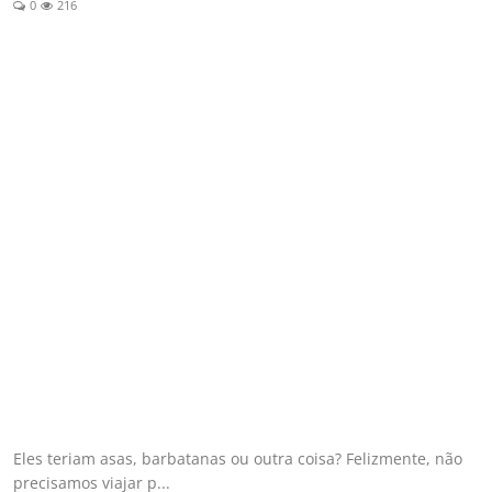
0
216
Esporte
Política
Tecnologia e Games
Eles teriam asas, barbatanas ou outra coisa? Felizmente, não
precisamos viajar p...