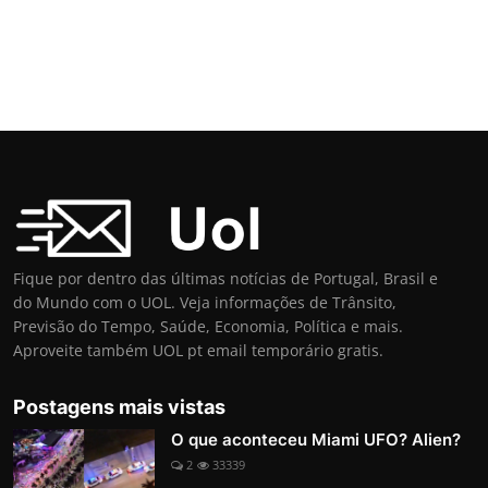
Fique por dentro das últimas notícias de Portugal, Brasil e
do Mundo com o UOL. Veja informações de Trânsito,
Previsão do Tempo, Saúde, Economia, Política e mais.
Aproveite também UOL pt email temporário gratis.
Postagens mais vistas
O que aconteceu Miami UFO? Alien?
2
33339