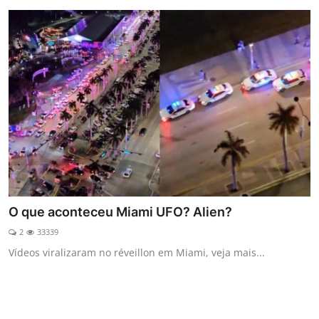
O que aconteceu Miami UFO? Alien?
2
33339
Vídeos viralizaram no réveillon em Miami, veja mais...