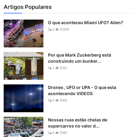
Artigos Populares
O que aconteceu Miami UFO? Alien?
2
33339
Por que Mark Zuckerberg está
construindo um bunker...
2
5293
Drones , UFO or UPA - O que esta
acontecendo VIDEOS
0
4569
Nossas ruas estão cheias de
supercarros no valor d...
0
3583