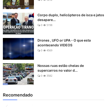
Corpo duplo, helicópteros de isca e jatos
desapare...
0
5198
Drones , UFO or UPA - O que esta
acontecendo VIDEOS
0
4569
Nossas ruas estão cheias de
supercarros no valor d...
0
3582
Recomendado