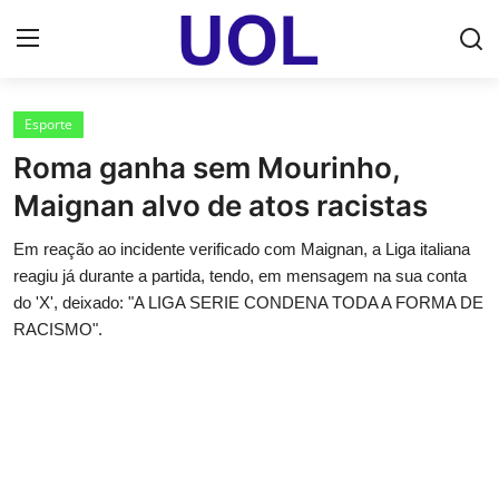
Login
Registrar
Esporte
Roma ganha sem Mourinho,
Home
Maignan alvo de atos racistas
UOL Email Entrar
Em reação ao incidente verificado com Maignan, a Liga italiana
reagiu já durante a partida, tendo, em mensagem na sua conta
UOL ADS
do 'X', deixado: "A LIGA SERIE CONDENA TODA A FORMA DE
RACISMO".
Uol pt Bate Papo Gratis
Mundo
Economia
Dólar Cotação de Hoje