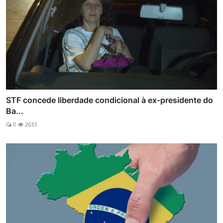
STF concede liberdade condicional à ex-presidente do
Ba...
0
2633