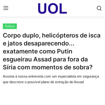
Login
Registrar
Política
Corpo duplo, helicópteros de isca
Home
e jatos desaparecendo...
UOL Email Entrar
exatamente como Putin
esgueirau Assad para fora da
UOL ADS
Síria com momentos de sobra?
Uol pt Bate Papo Gratis
Assista à nossa entrevista com um especialista em segurança
Mundo
que descreve o possível plano de extração de Assad
Economia
Dólar Cotação de Hoje