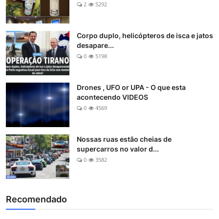
2
5292
Corpo duplo, helicópteros de isca e jatos
desapare...
0
5198
Drones , UFO or UPA - O que esta
acontecendo VIDEOS
0
4569
Nossas ruas estão cheias de
supercarros no valor d...
0
3582
Recomendado