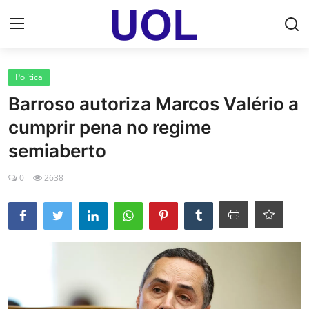
Login
Registrar
Política
Barroso autoriza Marcos Valério a
Home
cumprir pena no regime
UOL Email Entrar
semiaberto
UOL ADS
0
2638
Uol pt Bate Papo Gratis
Mundo
Economia
Dólar Cotação de Hoje