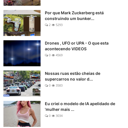
Por que Mark Zuckerberg está
construindo um bunker...
2
5293
Drones , UFO or UPA - O que esta
acontecendo VIDEOS
0
4569
Nossas ruas estão cheias de
supercarros no valor d...
0
3583
Eu criei o modelo de IA apelidado de
'mulher mais ...
0
3034