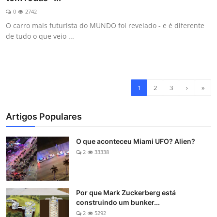
0
2742
O carro mais futurista do MUNDO foi revelado - e é diferente
de tudo o que veio ...
1
2
3
›
»
Artigos Populares
O que aconteceu Miami UFO? Alien?
2
33338
Por que Mark Zuckerberg está
construindo um bunker...
2
5292