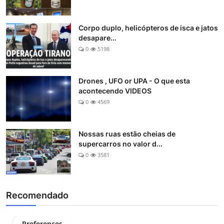
Corpo duplo, helicópteros de isca e jatos
desapare...
0
5198
Drones , UFO or UPA - O que esta
acontecendo VIDEOS
0
4569
Nossas ruas estão cheias de
supercarros no valor d...
0
3581
Recomendado