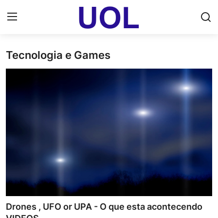
Tecnologia e Games
Login
Registrar
Home
UOL Email Entrar
UOL ADS
Uol pt Bate Papo Gratis
Mundo
Economia
Drones , UFO or UPA - O que esta acontecendo
Dólar Cotação de Hoje