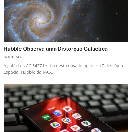
Hubble Observa uma Distorção Galáctica
0
2403
A galáxia NGC 5427 brilha nesta nova imagem do Telescópio
Espacial Hubble da NAS...