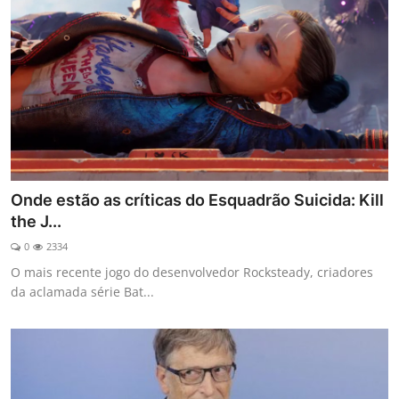
Onde estão as críticas do Esquadrão Suicida: Kill
the J...
0
2334
O mais recente jogo do desenvolvedor Rocksteady, criadores
da aclamada série Bat...