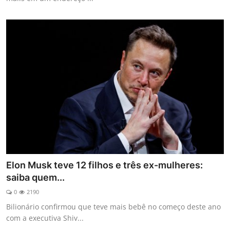
Elon Musk teve 12 filhos e três ex-mulheres:
saiba quem...
0
2190
Bilionário confirmou que teve mais bebê no começo deste ano
com a executiva Shiv...