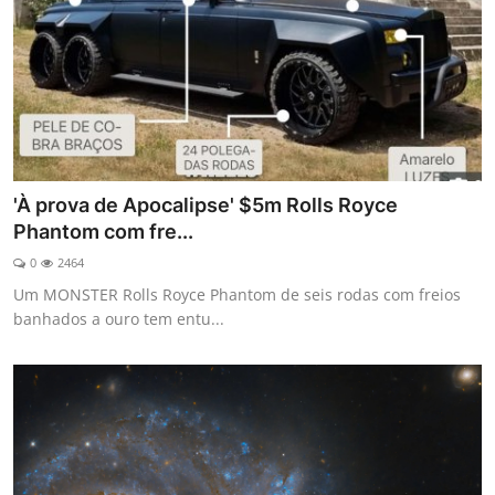
'À prova de Apocalipse' $5m Rolls Royce
Phantom com fre...
0
2464
Um MONSTER Rolls Royce Phantom de seis rodas com freios
banhados a ouro tem entu...