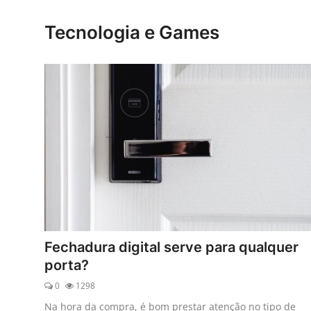
Esporte
Tecnologia e Games
Política
Tecnologia e Games
Fechadura digital serve para qualquer
porta?
0
1298
Na hora da compra, é bom prestar atenção no tipo de