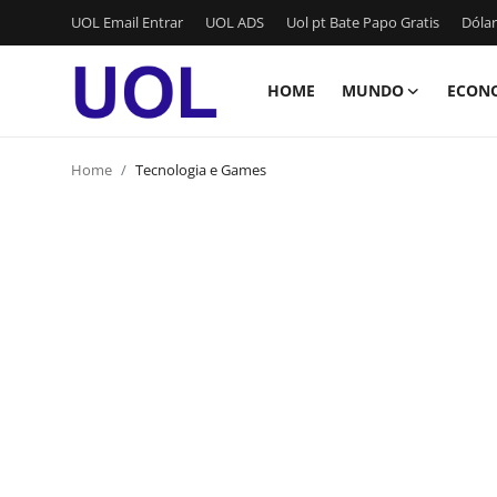
UOL Email Entrar
UOL ADS
Uol pt Bate Papo Gratis
Dólar
HOME
MUNDO
ECON
Login
Registrar
Home
Tecnologia e Games
Home
UOL Email Entrar
UOL ADS
Uol pt Bate Papo Gratis
Mundo
Economia
Dólar Cotação de Hoje