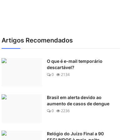
Artigos Recomendados
O que é e-mail temporário
descartável?
0
2134
Brasil em alerta devido ao
aumento de casos de dengue
0
2236
Relógio do Juízo Final a 90
SEGUNDOS à meia-noite ...