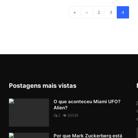
«
‹
2
3
4
Postagens mais vistas
O que aconteceu Miami UFO?
Alien?
2
33339
Por que Mark Zuckerberg está