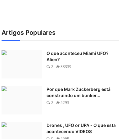
Artigos Populares
O que aconteceu Miami UFO?
Alien?
2
33339
Por que Mark Zuckerberg está
construindo um bunker...
2
5293
Drones , UFO or UPA - O que esta
acontecendo VIDEOS
0
4569