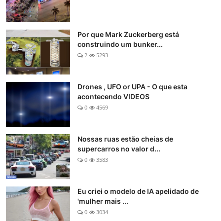
Por que Mark Zuckerberg está
construindo um bunker...
2
5293
Drones , UFO or UPA - O que esta
acontecendo VIDEOS
0
4569
Nossas ruas estão cheias de
supercarros no valor d...
0
3583
Eu criei o modelo de IA apelidado de
'mulher mais ...
0
3034