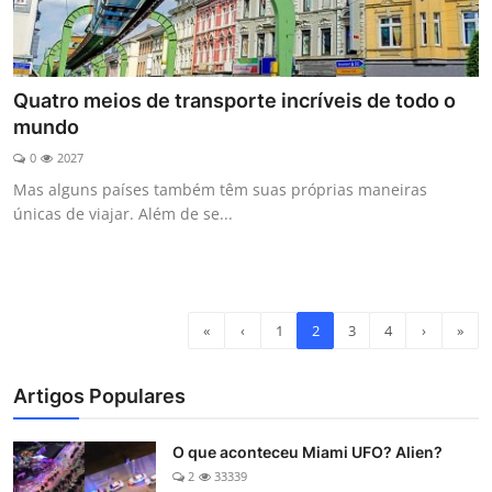
Quatro meios de transporte incríveis de todo o
mundo
0
2027
Mas alguns países também têm suas próprias maneiras
únicas de viajar. Além de se...
«
‹
1
2
3
4
›
»
Artigos Populares
O que aconteceu Miami UFO? Alien?
2
33339