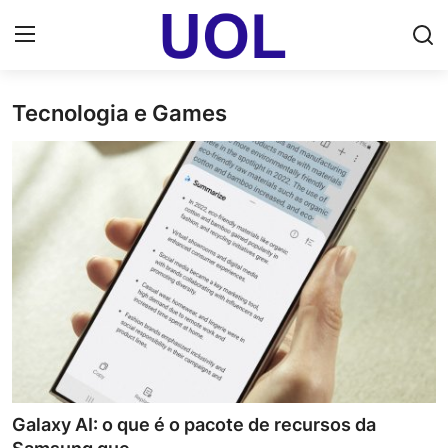
Tecnologia e Games
Login
Registrar
Home
UOL Email Entrar
UOL ADS
Uol pt Bate Papo Gratis
Mundo
Economia
Galaxy AI: o que é o pacote de recursos da
Dólar Cotação de Hoje