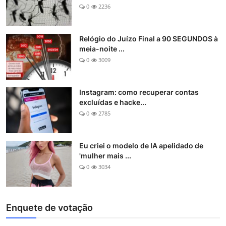
0
2236
Relógio do Juízo Final a 90 SEGUNDOS à
meia-noite ...
0
3009
Instagram: como recuperar contas
excluídas e hacke...
0
2785
Eu criei o modelo de IA apelidado de
'mulher mais ...
0
3034
Enquete de votação