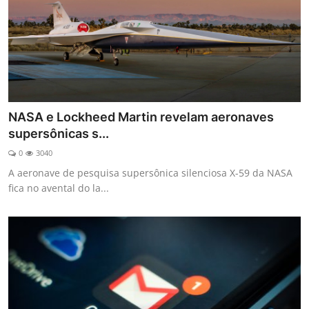
NASA e Lockheed Martin revelam aeronaves
supersônicas s...
0
3040
A aeronave de pesquisa supersônica silenciosa X-59 da NASA
fica no avental do la...