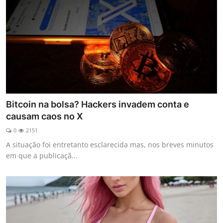
Bitcoin na bolsa? Hackers invadem conta e
causam caos no X
0
2151
A situação foi entretanto esclarecida mas, nos breves minutos
em que a publicaçã...