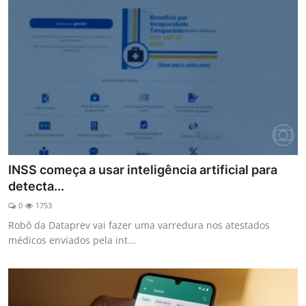
INSS começa a usar inteligência artificial para
detecta...
0
1753
Robô da Dataprev vai fazer uma varredura nos atestados
médicos enviados pela int...