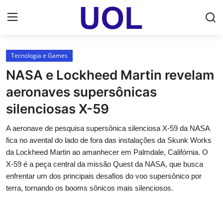
Login
Registrar
Tecnologia e Games
NASA e Lockheed Martin revelam
Home
aeronaves supersônicas
UOL Email Entrar
silenciosas X-59
UOL ADS
A aeronave de pesquisa supersônica silenciosa X-59 da NASA
fica no avental do lado de fora das instalações da Skunk Works
Uol pt Bate Papo Gratis
da Lockheed Martin ao amanhecer em Palmdale, Califórnia. O
X-59 é a peça central da missão Quest da NASA, que busca
Mundo
enfrentar um dos principais desafios do voo supersônico por
terra, tornando os booms sônicos mais silenciosos.
Economia
Dólar Cotação de Hoje