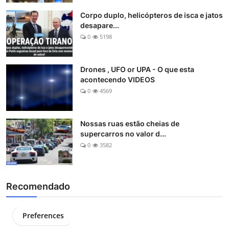
Corpo duplo, helicópteros de isca e jatos
desapare...
0
5198
Drones , UFO or UPA - O que esta
acontecendo VIDEOS
0
4569
Nossas ruas estão cheias de
supercarros no valor d...
0
3582
Recomendado