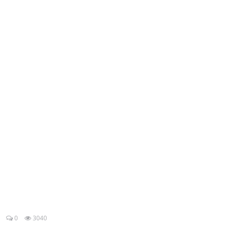
Esporte
Política
Tecnologia e Games
0
3040