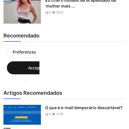
Eu criei o modelo de IA apelidado de
'mulher mais ...
0
3033
Recomendado
Artigos Recomendados
O que é e-mail temporário descartável?
0
2134