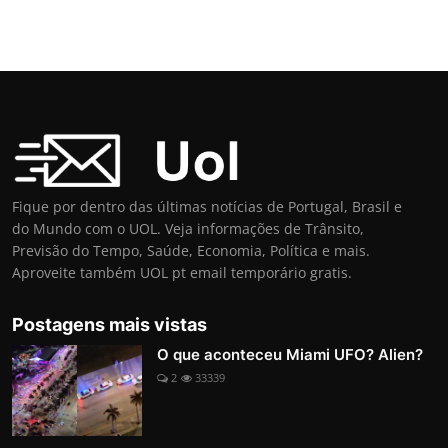
Fique por dentro das últimas notícias de Portugal, Brasil e
do Mundo com o UOL. Veja informações de Trânsito,
Previsão do Tempo, Saúde, Economia, Política e mais.
Aproveite também UOL pt email temporário gratis.
Postagens mais vistas
O que aconteceu Miami UFO? Alien?
2
33339