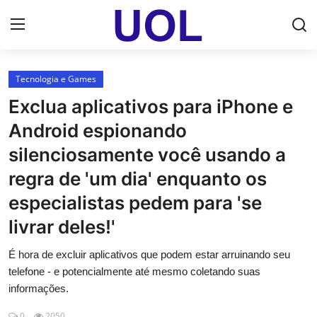
Login
Registrar
Tecnologia e Games
Exclua aplicativos para iPhone e
Home
Android espionando
UOL Email Entrar
silenciosamente você usando a
regra de 'um dia' enquanto os
UOL ADS
especialistas pedem para 'se
Uol pt Bate Papo Gratis
livrar deles!'
Mundo
É hora de excluir aplicativos que podem estar arruinando seu
telefone - e potencialmente até mesmo coletando suas
Economia
informações.
Dólar Cotação de Hoje
0
2050