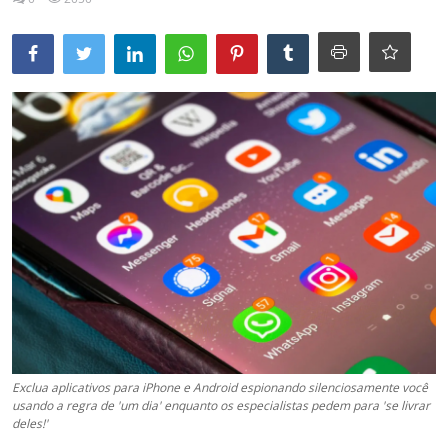
Esporte
Política
Tecnologia e Games
Exclua aplicativos para iPhone e Android espionando silenciosamente você
usando a regra de 'um dia' enquanto os especialistas pedem para 'se livrar
deles!'