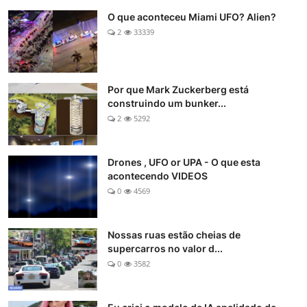
O que aconteceu Miami UFO? Alien?
2
33339
Por que Mark Zuckerberg está
construindo um bunker...
2
5292
Drones , UFO or UPA - O que esta
acontecendo VIDEOS
0
4569
Nossas ruas estão cheias de
supercarros no valor d...
0
3582