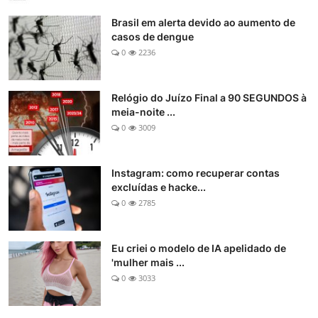
Brasil em alerta devido ao aumento de
casos de dengue
0
2236
Relógio do Juízo Final a 90 SEGUNDOS à
meia-noite ...
0
3009
Instagram: como recuperar contas
excluídas e hacke...
0
2785
Eu criei o modelo de IA apelidado de
'mulher mais ...
0
3033