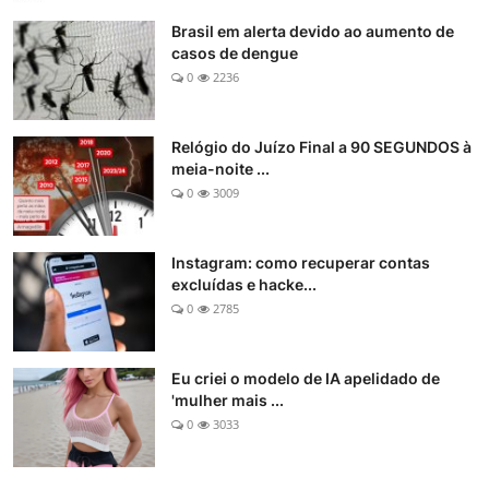
Brasil em alerta devido ao aumento de
casos de dengue
0
2236
Relógio do Juízo Final a 90 SEGUNDOS à
meia-noite ...
0
3009
Instagram: como recuperar contas
excluídas e hacke...
0
2785
Eu criei o modelo de IA apelidado de
'mulher mais ...
0
3033