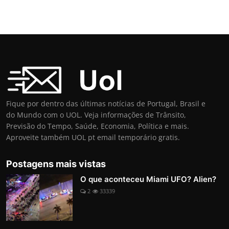
Fique por dentro das últimas notícias de Portugal, Brasil e
do Mundo com o UOL. Veja informações de Trânsito,
Previsão do Tempo, Saúde, Economia, Política e mais.
Aproveite também UOL pt email temporário gratis.
Postagens mais vistas
O que aconteceu Miami UFO? Alien?
2
33339