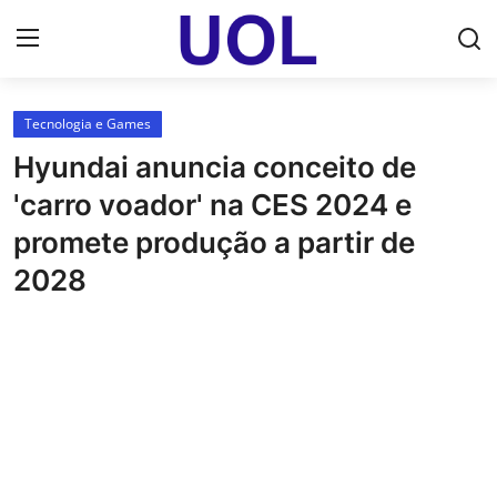
Login
Registrar
Tecnologia e Games
Hyundai anuncia conceito de
Home
'carro voador' na CES 2024 e
UOL Email Entrar
promete produção a partir de
2028
UOL ADS
Uol pt Bate Papo Gratis
Mundo
Economia
Dólar Cotação de Hoje