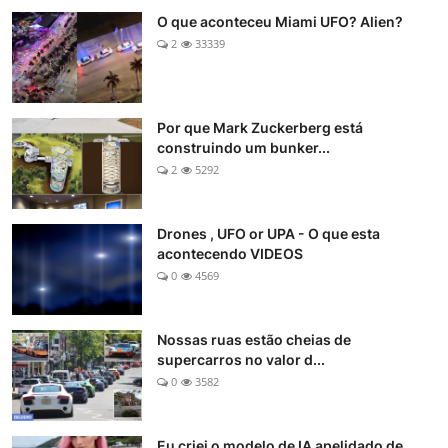
O que aconteceu Miami UFO? Alien?
2
33339
Por que Mark Zuckerberg está
construindo um bunker...
2
5292
Drones , UFO or UPA - O que esta
acontecendo VIDEOS
0
4569
Nossas ruas estão cheias de
supercarros no valor d...
0
3582
Eu criei o modelo de IA apelidado de