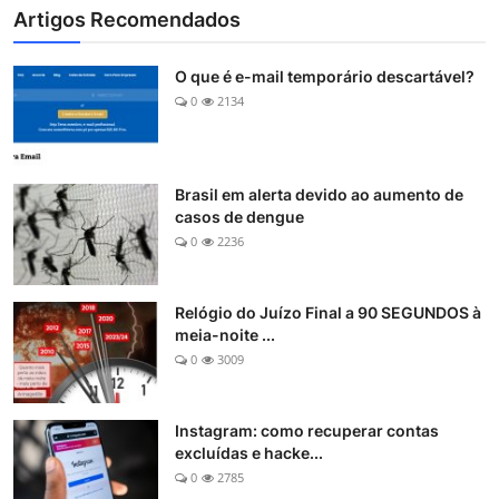
Artigos Recomendados
O que é e-mail temporário descartável?
0
2134
Brasil em alerta devido ao aumento de
casos de dengue
0
2236
Relógio do Juízo Final a 90 SEGUNDOS à
meia-noite ...
0
3009
Instagram: como recuperar contas
excluídas e hacke...
0
2785