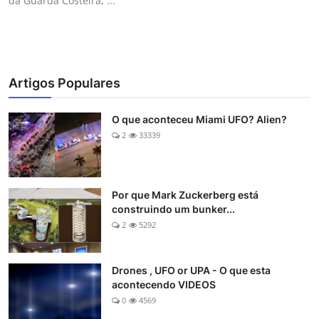
da Guarda Costeira, ...
Artigos Populares
O que aconteceu Miami UFO? Alien?
2
33339
Por que Mark Zuckerberg está
construindo um bunker...
2
5292
Drones , UFO or UPA - O que esta
acontecendo VIDEOS
0
4569