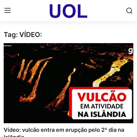
Tag: VÍDEO:
Login
Registrar
Home
UOL Email Entrar
UOL ADS
Uol pt Bate Papo Gratis
Mundo
Economia
Vídeo: vulcão entra em erupção pelo 2º dia na
Dólar Cotação de Hoje