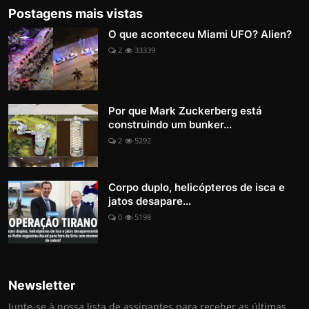
Postagens mais vistas
O que aconteceu Miami UFO? Alien?
2
33339
Por que Mark Zuckerberg está
construindo um bunker...
2
5292
Corpo duplo, helicópteros de isca e
jatos desapare...
0
5198
Newsletter
Junte-se à nossa lista de assinantes para receber as últimas