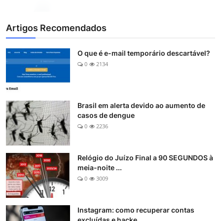
Artigos Recomendados
O que é e-mail temporário descartável?
0
2134
Brasil em alerta devido ao aumento de
casos de dengue
0
2236
Relógio do Juízo Final a 90 SEGUNDOS à
meia-noite ...
0
3009
Instagram: como recuperar contas
excluídas e hacke...