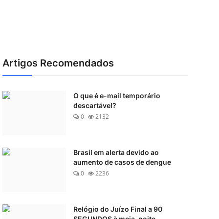
Artigos Recomendados
O que é e-mail temporário
descartável?
0
2132
Brasil em alerta devido ao
aumento de casos de dengue
0
2236
Relógio do Juízo Final a 90
SEGUNDOS à meia-noite ...