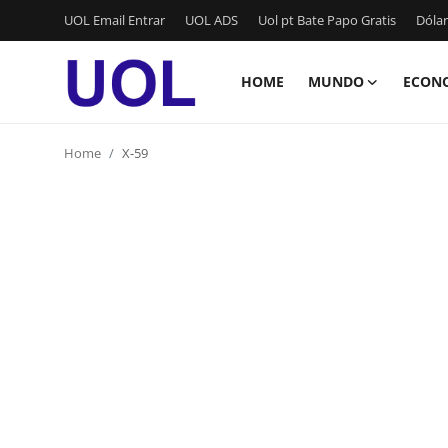
UOL Email Entrar
UOL ADS
Uol pt Bate Papo Gratis
Dólar
HOME
MUNDO
ECON
Login
Registrar
Home
X-59
Home
UOL Email Entrar
UOL ADS
Uol pt Bate Papo Gratis
Mundo
Economia
Dólar Cotação de Hoje