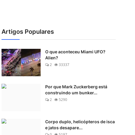
Artigos Populares
O que aconteceu Miami UFO?
Alien?
2
33337
Por que Mark Zuckerberg está
construindo um bunker...
2
5290
Corpo duplo, helicópteros de isca
e jatos desapare...
0
5197