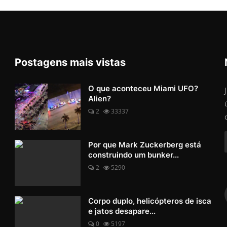
Postagens mais vistas
O que aconteceu Miami UFO?
Alien?
2
33337
Por que Mark Zuckerberg está
construindo um bunker...
2
5290
Corpo duplo, helicópteros de isca
e jatos desapare...
0
5197