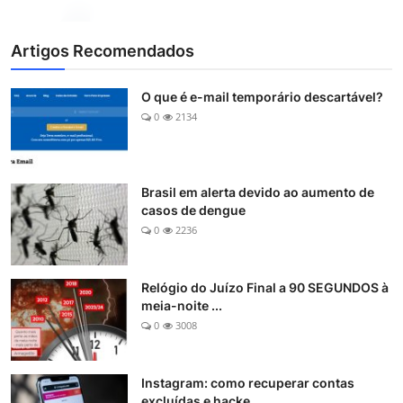
Artigos Recomendados
O que é e-mail temporário descartável?
0
2134
Brasil em alerta devido ao aumento de
casos de dengue
0
2236
Relógio do Juízo Final a 90 SEGUNDOS à
meia-noite ...
0
3008
Instagram: como recuperar contas
excluídas e hacke...