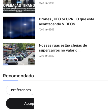
0
5198
Drones , UFO or UPA - O que esta
acontecendo VIDEOS
0
4569
Nossas ruas estão cheias de
supercarros no valor d...
0
3582
Recomendado