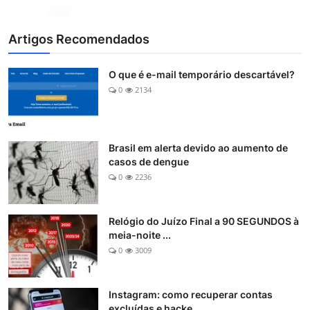
Artigos Recomendados
O que é e-mail temporário descartável?
0
2134
Brasil em alerta devido ao aumento de
casos de dengue
0
2236
Relógio do Juízo Final a 90 SEGUNDOS à
meia-noite ...
0
3009
Instagram: como recuperar contas
excluídas e hacke...