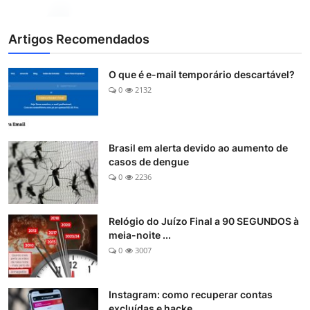
Artigos Recomendados
O que é e-mail temporário descartável?
0
2132
Brasil em alerta devido ao aumento de
casos de dengue
0
2236
Relógio do Juízo Final a 90 SEGUNDOS à
meia-noite ...
0
3007
Instagram: como recuperar contas
excluídas e hacke...