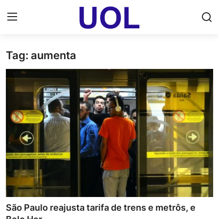
Tag: aumenta
Login
Registrar
Home
UOL Email Entrar
UOL ADS
Uol pt Bate Papo Gratis
Mundo
Economia
São Paulo reajusta tarifa de trens e metrôs, e
Dólar Cotação de Hoje