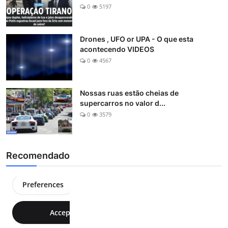
0
5197
Drones , UFO or UPA - O que esta
acontecendo VIDEOS
0
4567
Nossas ruas estão cheias de
supercarros no valor d...
0
3579
Recomendado