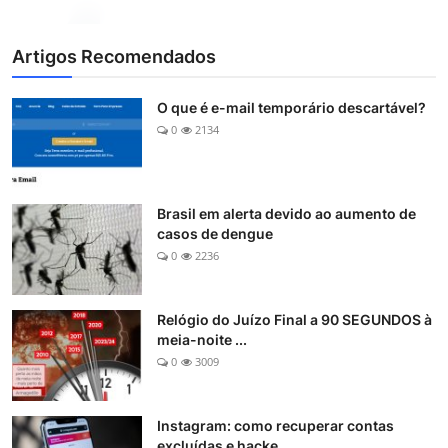
Artigos Recomendados
O que é e-mail temporário descartável?
0
2134
Brasil em alerta devido ao aumento de
casos de dengue
0
2236
Relógio do Juízo Final a 90 SEGUNDOS à
meia-noite ...
0
3009
Instagram: como recuperar contas
excluídas e hacke...