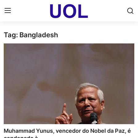
Tag: Bangladesh
Login
Registrar
Home
UOL Email Entrar
UOL ADS
Uol pt Bate Papo Gratis
Mundo
Economia
Muhammad Yunus, vencedor do Nobel da Paz, é
Dólar Cotação de Hoje