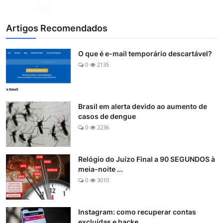
Artigos Recomendados
O que é e-mail temporário descartável?
0
2135
Brasil em alerta devido ao aumento de
casos de dengue
0
2236
Relógio do Juízo Final a 90 SEGUNDOS à
meia-noite ...
0
3010
Instagram: como recuperar contas
excluídas e hacke...