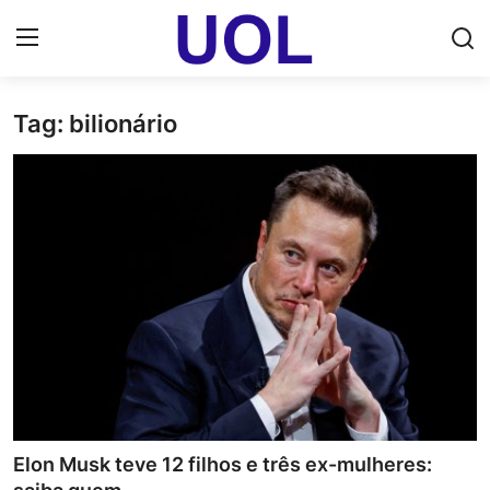
Tag: bilionário
Login
Registrar
Home
UOL Email Entrar
UOL ADS
Uol pt Bate Papo Gratis
Mundo
Economia
Elon Musk teve 12 filhos e três ex-mulheres:
Dólar Cotação de Hoje