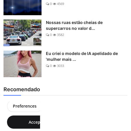
0
4569
Nossas ruas estão cheias de
supercarros no valor d...
0
3582
Eu criei o modelo de IA apelidado de
'mulher mais ...
0
3033
Recomendado