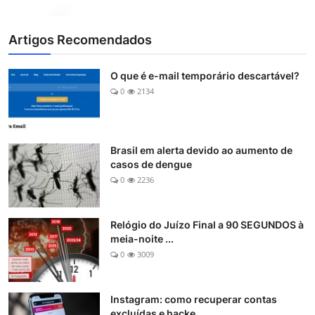
Artigos Recomendados
O que é e-mail temporário descartável?
0
2134
Brasil em alerta devido ao aumento de
casos de dengue
0
2236
Relógio do Juízo Final a 90 SEGUNDOS à
meia-noite ...
0
3009
Instagram: como recuperar contas
excluídas e hacke...