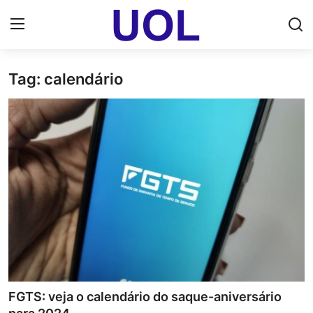
Tag: calendário
Login
Registrar
Home
UOL Email Entrar
UOL ADS
Uol pt Bate Papo Gratis
Mundo
Economia
FGTS: veja o calendário do saque-aniversário
Dólar Cotação de Hoje