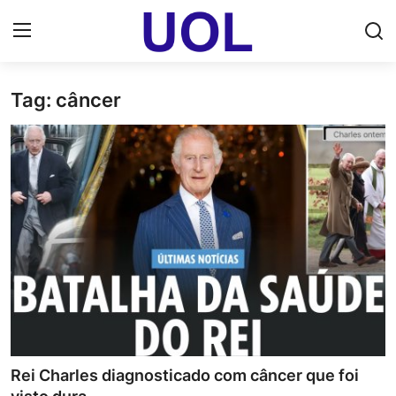
Tag: câncer
Login
Registrar
Home
UOL Email Entrar
UOL ADS
Uol pt Bate Papo Gratis
Mundo
Economia
Rei Charles diagnosticado com câncer que foi
Dólar Cotação de Hoje