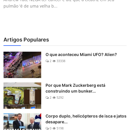
pulmão 'é de uma velha b...
Artigos Populares
O que aconteceu Miami UFO? Alien?
2
33338
Por que Mark Zuckerberg está
construindo um bunker...
2
5292
Corpo duplo, helicópteros de isca e jatos
desapare...
0
5198