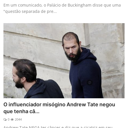
Em um comunicado, o Palácio de Buckingham disse que uma
"questão separada de pre...
O influenciador misógino Andrew Tate negou
que tenha câ...
0
2044
Andrew Tate NEGA ter câncer e diz que a cicatriz em seu