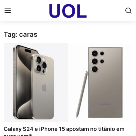
Tag: caras
Login
Registrar
Home
UOL Email Entrar
UOL ADS
Uol pt Bate Papo Gratis
Mundo
Economia
Galaxy S24 e iPhone 15 apostam no titânio em
Dólar Cotação de Hoje