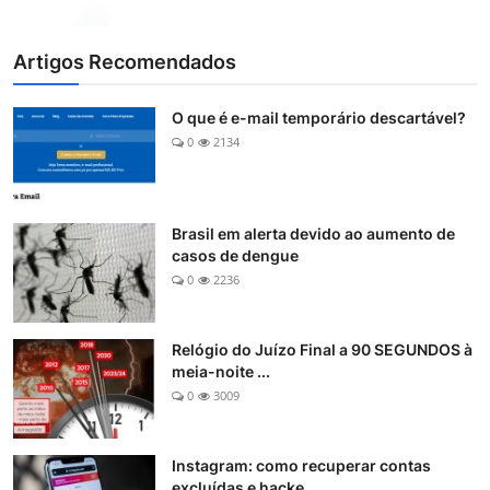
Artigos Recomendados
O que é e-mail temporário descartável?
0
2134
Brasil em alerta devido ao aumento de
casos de dengue
0
2236
Relógio do Juízo Final a 90 SEGUNDOS à
meia-noite ...
0
3009
Instagram: como recuperar contas
excluídas e hacke...