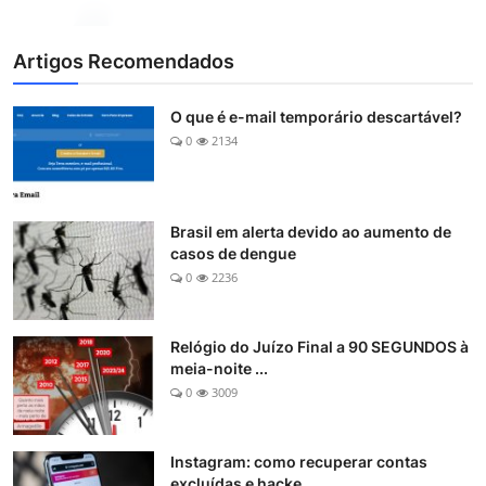
Artigos Recomendados
O que é e-mail temporário descartável?
0
2134
Brasil em alerta devido ao aumento de
casos de dengue
0
2236
Relógio do Juízo Final a 90 SEGUNDOS à
meia-noite ...
0
3009
Instagram: como recuperar contas
excluídas e hacke...