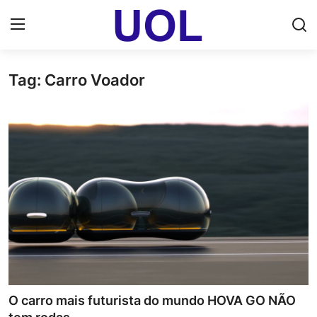
Tag: Carro Voador
Login
Registrar
Home
UOL Email Entrar
UOL ADS
Uol pt Bate Papo Gratis
Mundo
Economia
O carro mais futurista do mundo HOVA GO NÃO
Dólar Cotação de Hoje