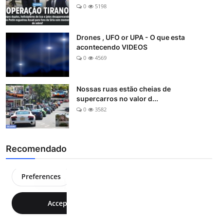
0
5198
Drones , UFO or UPA - O que esta
acontecendo VIDEOS
0
4569
Nossas ruas estão cheias de
supercarros no valor d...
0
3582
Recomendado