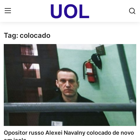
Tag: colocado
Login
Registrar
Home
UOL Email Entrar
UOL ADS
Uol pt Bate Papo Gratis
Mundo
Economia
Opositor russo Alexei Navalny colocado de novo
Dólar Cotação de Hoje