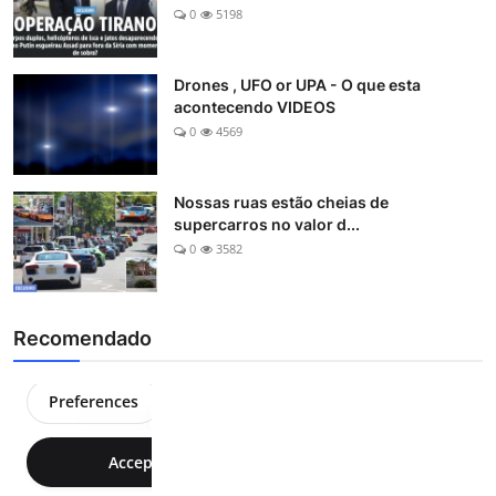
0
5198
Drones , UFO or UPA - O que esta
acontecendo VIDEOS
0
4569
Nossas ruas estão cheias de
supercarros no valor d...
0
3582
Recomendado