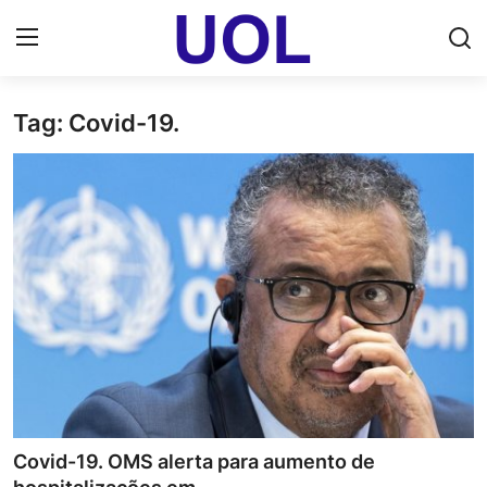
Tag: Covid-19.
Login
Registrar
Home
UOL Email Entrar
UOL ADS
Uol pt Bate Papo Gratis
Mundo
Economia
Covid-19. OMS alerta para aumento de
Dólar Cotação de Hoje