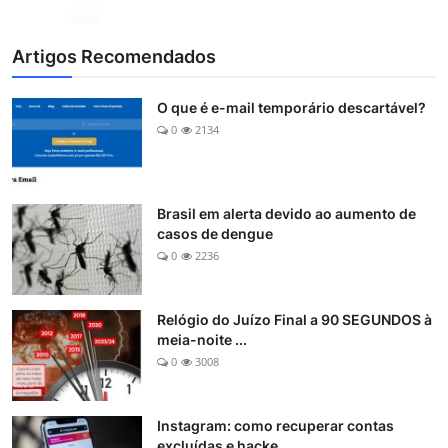
Artigos Recomendados
O que é e-mail temporário descartável?
0
2134
Brasil em alerta devido ao aumento de
casos de dengue
0
2236
Relógio do Juízo Final a 90 SEGUNDOS à
meia-noite ...
0
3008
Instagram: como recuperar contas
excluídas e hacke...