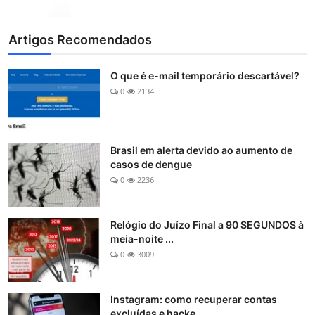
Artigos Recomendados
O que é e-mail temporário descartável?
0
2134
Brasil em alerta devido ao aumento de
casos de dengue
0
2236
Relógio do Juízo Final a 90 SEGUNDOS à
meia-noite ...
0
3009
Instagram: como recuperar contas
excluídas e hacke...