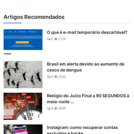
Artigos Recomendados
O que é e-mail temporário descartável?
0
2134
Brasil em alerta devido ao aumento de
casos de dengue
0
2236
Relógio do Juízo Final a 90 SEGUNDOS à
meia-noite ...
0
3009
Instagram: como recuperar contas
excluídas e hacke...