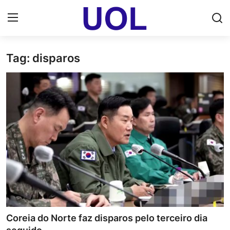
Tag: disparos
Login
Registrar
Home
UOL Email Entrar
UOL ADS
Uol pt Bate Papo Gratis
Mundo
Economia
Coreia do Norte faz disparos pelo terceiro dia
Dólar Cotação de Hoje