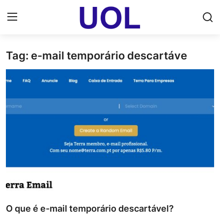
Tag: e-mail temporário descartáve
Login
Registrar
Home
UOL Email Entrar
UOL ADS
Uol pt Bate Papo Gratis
Mundo
Economia
O que é e-mail temporário descartável?
Dólar Cotação de Hoje