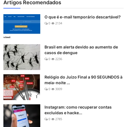
Artigos Recomendados
O que é e-mail temporário descartável?
0
2134
Brasil em alerta devido ao aumento de
casos de dengue
0
2236
Relógio do Juízo Final a 90 SEGUNDOS à
meia-noite ...
0
3009
Instagram: como recuperar contas
excluídas e hacke...
0
2785