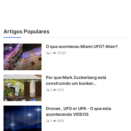
Artigos Populares
O que aconteceu Miami UFO? Alien?
2
33339
Por que Mark Zuckerberg está
construindo um bunker...
2
5292
Drones , UFO or UPA - O que esta
acontecendo VIDEOS
0
4569