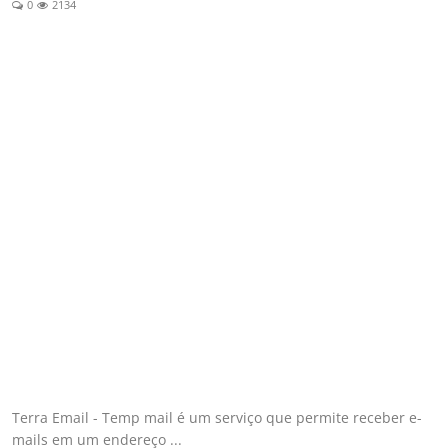
0
2134
Esporte
Política
Tecnologia e Games
Terra Email - Temp mail é um serviço que permite receber e-
mails em um endereço ...