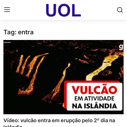
Tag: entra
Login
Registrar
Home
UOL Email Entrar
UOL ADS
Uol pt Bate Papo Gratis
Mundo
Economia
Vídeo: vulcão entra em erupção pelo 2º dia na
Dólar Cotação de Hoje