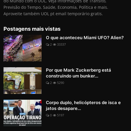
do Mundo com o UOL. Veja informações de Trânsito,
Previsão do Tempo, Saúde, Economia, Política e mais.
Aproveite também UOL pt email temporário gratis.
Postagens mais vistas
O que aconteceu Miami UFO? Alien?
2
33337
Por que Mark Zuckerberg está
construindo um bunker...
2
5290
Corpo duplo, helicópteros de isca e
jatos desapare...
0
5197