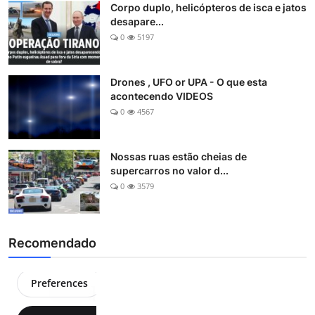
Corpo duplo, helicópteros de isca e jatos
desapare...
0
5197
Drones , UFO or UPA - O que esta
acontecendo VIDEOS
0
4567
Nossas ruas estão cheias de
supercarros no valor d...
0
3579
Recomendado