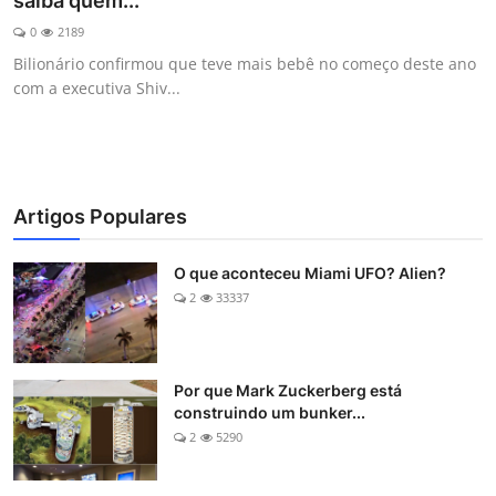
saiba quem...
Esporte
0
2189
Bilionário confirmou que teve mais bebê no começo deste ano
Política
com a executiva Shiv...
Tecnologia e Games
Artigos Populares
O que aconteceu Miami UFO? Alien?
2
33337
Por que Mark Zuckerberg está
construindo um bunker...
2
5290