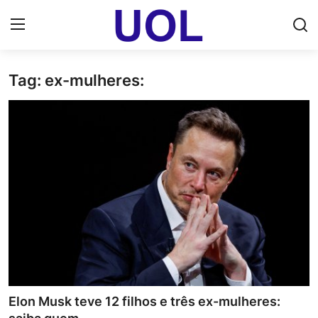
Tag: ex-mulheres:
Login
Registrar
Home
UOL Email Entrar
UOL ADS
Uol pt Bate Papo Gratis
Mundo
Economia
Elon Musk teve 12 filhos e três ex-mulheres:
Dólar Cotação de Hoje