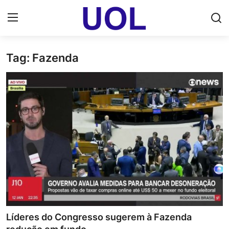
Tag: Fazenda
Login
Registrar
Home
UOL Email Entrar
UOL ADS
Uol pt Bate Papo Gratis
Mundo
Economia
Líderes do Congresso sugerem à Fazenda
Dólar Cotação de Hoje