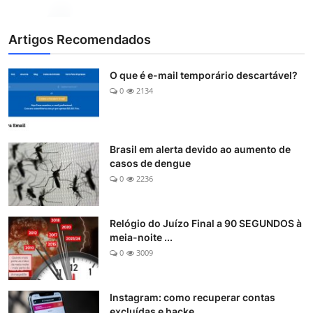
Artigos Recomendados
O que é e-mail temporário descartável?
0
2134
Brasil em alerta devido ao aumento de
casos de dengue
0
2236
Relógio do Juízo Final a 90 SEGUNDOS à
meia-noite ...
0
3009
Instagram: como recuperar contas
excluídas e hacke...