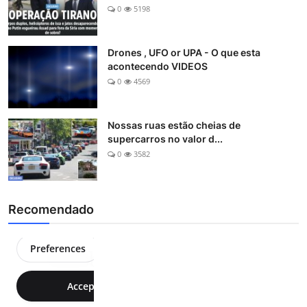
0
5198
Drones , UFO or UPA - O que esta
acontecendo VIDEOS
0
4569
Nossas ruas estão cheias de
supercarros no valor d...
0
3582
Recomendado