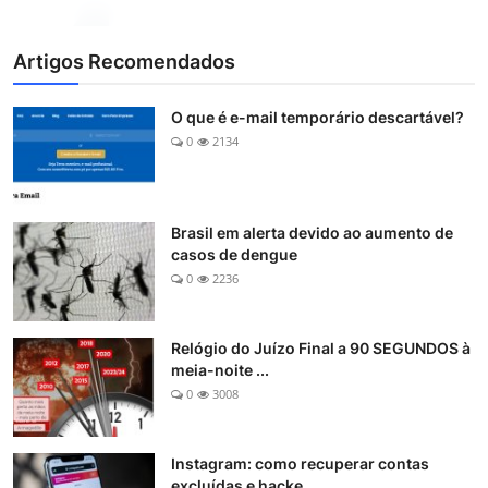
Artigos Recomendados
O que é e-mail temporário descartável?
0
2134
Brasil em alerta devido ao aumento de
casos de dengue
0
2236
Relógio do Juízo Final a 90 SEGUNDOS à
meia-noite ...
0
3008
Instagram: como recuperar contas
excluídas e hacke...