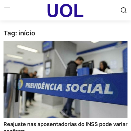
Tag: início
Login
Registrar
Home
UOL Email Entrar
UOL ADS
Uol pt Bate Papo Gratis
Mundo
Economia
Reajuste nas aposentadorias do INSS pode variar
Dólar Cotação de Hoje