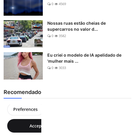
0
4569
Nossas ruas estão cheias de
supercarros no valor d...
0
3582
Eu criei o modelo de IA apelidado de
'mulher mais ...
0
3033
Recomendado