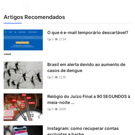
Artigos Recomendados
O que é e-mail temporário descartável?
0
2134
Brasil em alerta devido ao aumento de
casos de dengue
0
2236
Relógio do Juízo Final a 90 SEGUNDOS à
meia-noite ...
0
3009
Instagram: como recuperar contas
excluídas e hacke...