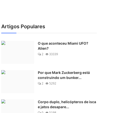
Artigos Populares
O que aconteceu Miami UFO?
Alien?
2
33339
Por que Mark Zuckerberg está
construindo um bunker...
2
5292
Corpo duplo, helicópteros de isca
e jatos desapare...
0
5198