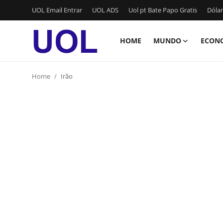
UOL Email Entrar
UOL ADS
Uol pt Bate Papo Gratis
Dólar
HOME
MUNDO
ECON
Login
Registrar
Home
Irão
Home
UOL Email Entrar
UOL ADS
Uol pt Bate Papo Gratis
Mundo
Economia
Dólar Cotação de Hoje