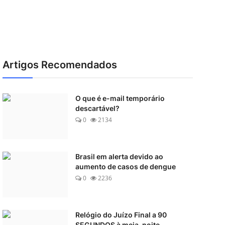
Artigos Recomendados
O que é e-mail temporário
descartável?
0
2134
Brasil em alerta devido ao
aumento de casos de dengue
0
2236
Relógio do Juízo Final a 90
SEGUNDOS à meia-noite ...