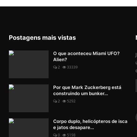
Postagens mais vistas
O que aconteceu Miami UFO?
Alien?
2
33339
Por que Mark Zuckerberg está
construindo um bunker...
2
5292
Corpo duplo, helicópteros de isca
e jatos desapare...
0
5198