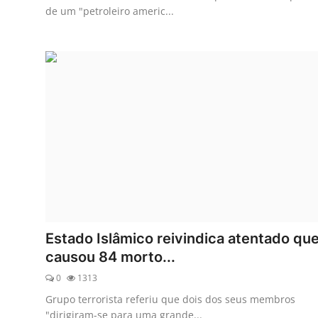
de um "petroleiro americ...
Estado Islâmico reivindica atentado qu
causou 84 morto...
0
1313
Grupo terrorista referiu que dois dos seus membros
"dirigiram-se para uma grande...