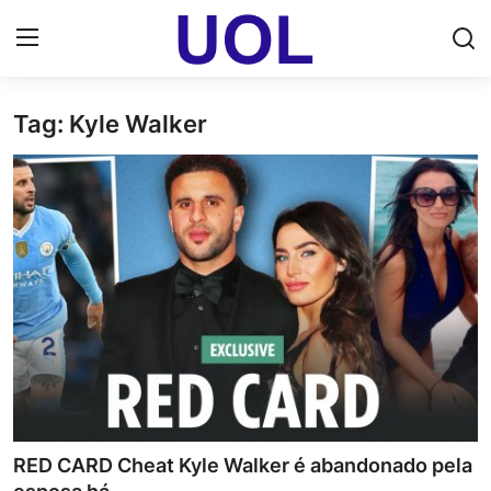
Tag: Kyle Walker
Login
Registrar
Home
UOL Email Entrar
UOL ADS
Uol pt Bate Papo Gratis
Mundo
Economia
RED CARD Cheat Kyle Walker é abandonado pela
Dólar Cotação de Hoje