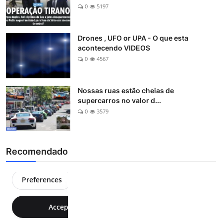
0
5197
Drones , UFO or UPA - O que esta
acontecendo VIDEOS
0
4567
Nossas ruas estão cheias de
supercarros no valor d...
0
3579
Recomendado