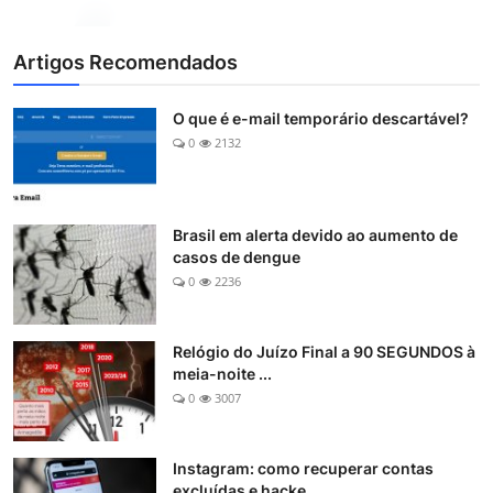
Artigos Recomendados
O que é e-mail temporário descartável?
0
2132
Brasil em alerta devido ao aumento de
casos de dengue
0
2236
Relógio do Juízo Final a 90 SEGUNDOS à
meia-noite ...
0
3007
Instagram: como recuperar contas
excluídas e hacke...