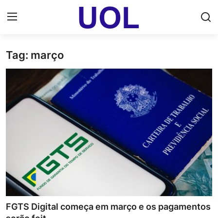
Tag: março
Login
Registrar
Home
UOL Email Entrar
UOL ADS
Uol pt Bate Papo Gratis
Mundo
Economia
FGTS Digital começa em março e os pagamentos
Dólar Cotação de Hoje