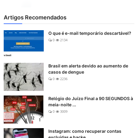
Artigos Recomendados
O que é e-mail temporário descartável?
0
2134
Brasil em alerta devido ao aumento de
casos de dengue
0
2236
Relógio do Juízo Final a 90 SEGUNDOS à
meia-noite ...
0
3009
Instagram: como recuperar contas
excluídas e hacke...