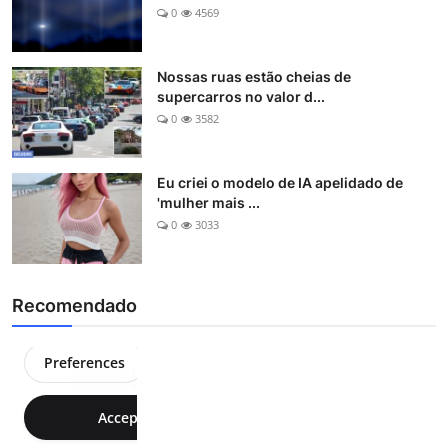
0
4569
Nossas ruas estão cheias de
supercarros no valor d...
0
3582
Eu criei o modelo de IA apelidado de
'mulher mais ...
0
3033
Recomendado