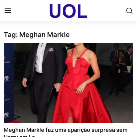
Tag: Meghan Markle
Login
Registrar
Home
UOL Email Entrar
UOL ADS
Uol pt Bate Papo Gratis
Mundo
Economia
Meghan Markle faz uma aparição surpresa sem
Dólar Cotação de Hoje