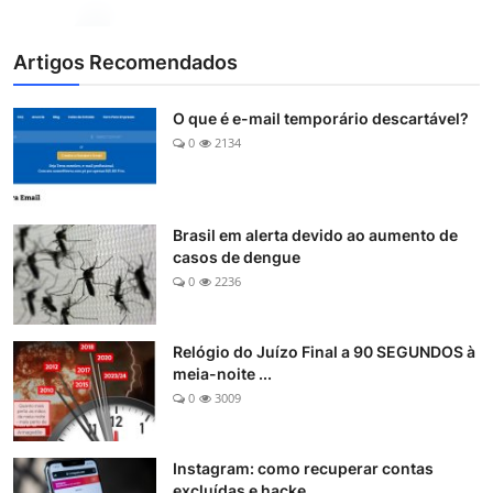
Artigos Recomendados
O que é e-mail temporário descartável?
0
2134
Brasil em alerta devido ao aumento de
casos de dengue
0
2236
Relógio do Juízo Final a 90 SEGUNDOS à
meia-noite ...
0
3009
Instagram: como recuperar contas
excluídas e hacke...