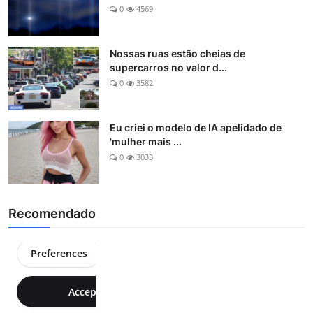
0
4569
Nossas ruas estão cheias de
supercarros no valor d...
0
3582
Eu criei o modelo de IA apelidado de
'mulher mais ...
0
3033
Recomendado