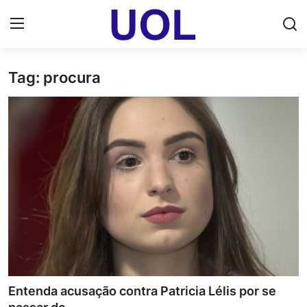
Tag: procura
Login
Registrar
Home
UOL Email Entrar
UOL ADS
Uol pt Bate Papo Gratis
Mundo
Economia
Entenda acusação contra Patricia Lélis por se
Dólar Cotação de Hoje