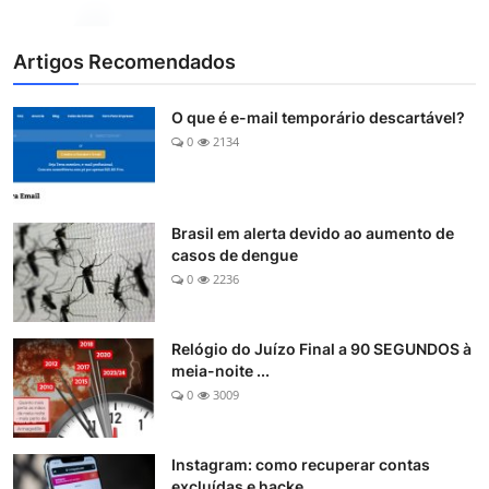
Artigos Recomendados
O que é e-mail temporário descartável?
0
2134
Brasil em alerta devido ao aumento de
casos de dengue
0
2236
Relógio do Juízo Final a 90 SEGUNDOS à
meia-noite ...
0
3009
Instagram: como recuperar contas
excluídas e hacke...