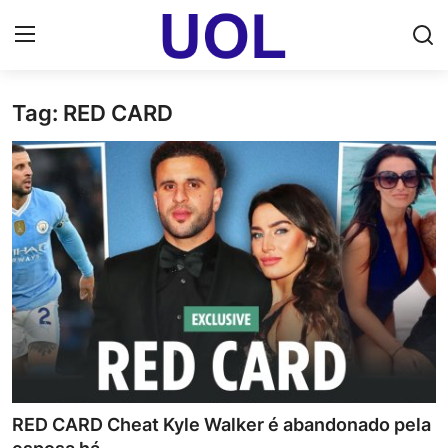
Tag: RED CARD
Login
Registrar
Home
UOL Email Entrar
UOL ADS
Uol pt Bate Papo Gratis
Mundo
Economia
RED CARD Cheat Kyle Walker é abandonado pela
Dólar Cotação de Hoje