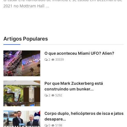
2021 no Mottram Hall ...
Artigos Populares
O que aconteceu Miami UFO? Alien?
2
33339
Por que Mark Zuckerberg está
construindo um bunker...
2
5292
Corpo duplo, helicópteros de isca e jatos
desapare...
0
5198