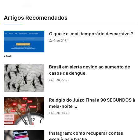
Artigos Recomendados
O que é e-mail temporário descartável?
0
2134
Brasil em alerta devido ao aumento de
casos de dengue
0
2236
Relógio do Juízo Final a 90 SEGUNDOS à
meia-noite ...
0
3008
Instagram: como recuperar contas
excluídas e hacke...