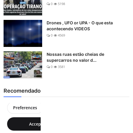
0
5198
Drones , UFO or UPA - O que esta
acontecendo VIDEOS
0
4569
Nossas ruas estão cheias de
supercarros no valor d...
0
3581
Recomendado