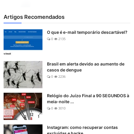
Artigos Recomendados
O que é e-mail temporário descartável?
0
2135
Brasil em alerta devido ao aumento de
casos de dengue
0
2236
Relógio do Juízo Final a 90 SEGUNDOS à
meia-noite ...
0
3010
Instagram: como recuperar contas
excluídas e hacke...