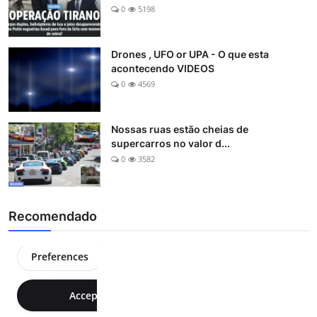
0
5198
Drones , UFO or UPA - O que esta
acontecendo VIDEOS
0
4569
Nossas ruas estão cheias de
supercarros no valor d...
0
3582
Recomendado