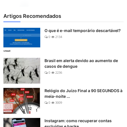
Artigos Recomendados
O que é e-mail temporário descartável?
0
2134
Brasil em alerta devido ao aumento de
casos de dengue
0
2236
Relógio do Juízo Final a 90 SEGUNDOS à
meia-noite ...
0
3009
Instagram: como recuperar contas
excluídas e hacke...