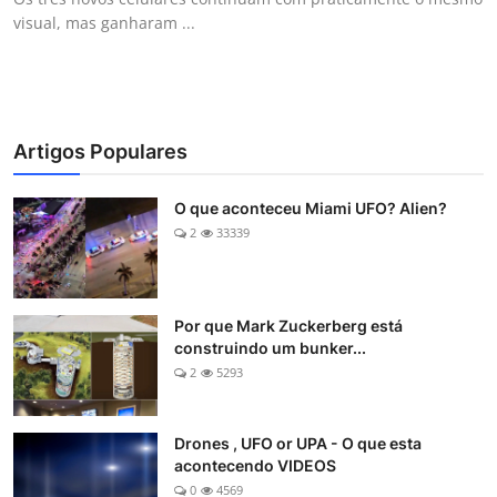
visual, mas ganharam ...
Artigos Populares
O que aconteceu Miami UFO? Alien?
2
33339
Por que Mark Zuckerberg está
construindo um bunker...
2
5293
Drones , UFO or UPA - O que esta
acontecendo VIDEOS
0
4569