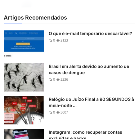
Artigos Recomendados
O que é e-mail temporário descartável?
0
2133
Brasil em alerta devido ao aumento de
casos de dengue
0
2236
Relógio do Juízo Final a 90 SEGUNDOS à
meia-noite ...
0
3007
Instagram: como recuperar contas
excluídas e hacke...