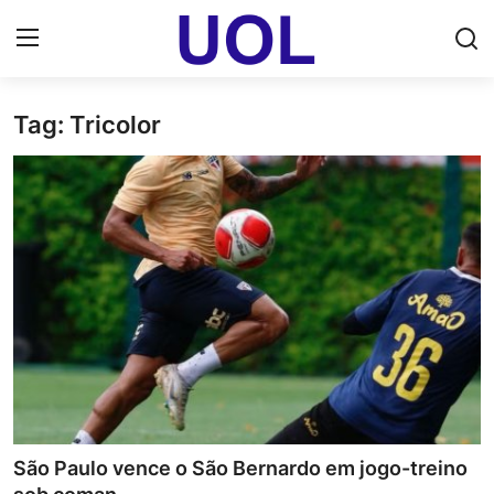
Tag: Tricolor
Login
Registrar
Home
UOL Email Entrar
UOL ADS
Uol pt Bate Papo Gratis
Mundo
Economia
São Paulo vence o São Bernardo em jogo-treino
Dólar Cotação de Hoje