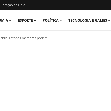
 Cotação de Hoje
OMIA
ESPORTE
POLÍTICA
TECNOLOGIA E GAMES
enocídio. Estados-membros podem