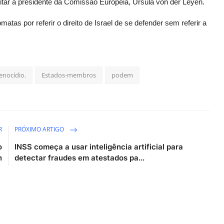
citar a presidente da Comissão Europeia, Ursula von der Leyen.
omatas por referir o direito de Israel de se defender sem referir a
enocídio.
Estados-membros
podem
R
PRÓXIMO ARTIGO
o
INSS começa a usar inteligência artificial para
n
detectar fraudes em atestados pa...