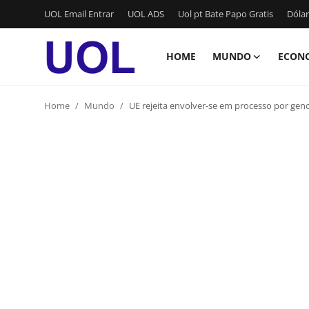
UOL Email Entrar
UOL ADS
Uol pt Bate Papo Gratis
Dólar
HOME
MUNDO
ECON
Login
Registrar
Home
Mundo
UE rejeita envolver-se em processo por g
Home
UOL Email Entrar
UOL ADS
Uol pt Bate Papo Gratis
Mundo
Economia
Dólar Cotação de Hoje