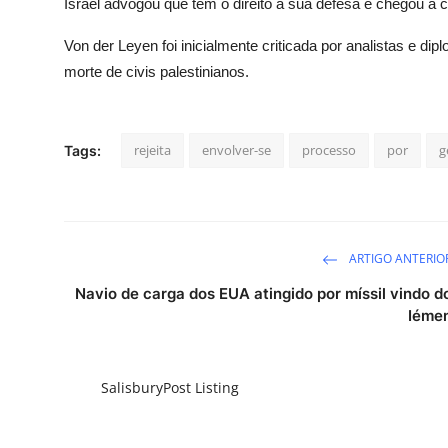
Israel advogou que tem o direito à sua defesa e chegou a 
Von der Leyen foi inicialmente criticada por analistas e dipl
morte de civis palestinianos.
rejeita
envolver-se
processo
por
g
Tags:
ARTIGO ANTERIO
Navio de carga dos EUA atingido por míssil vindo d
Iéme
SalisburyPost Listing