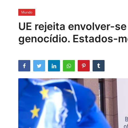
Esporte
Mundo
Política
UE rejeita envolver-s
Tecnologia e Games
genocídio. Estados-