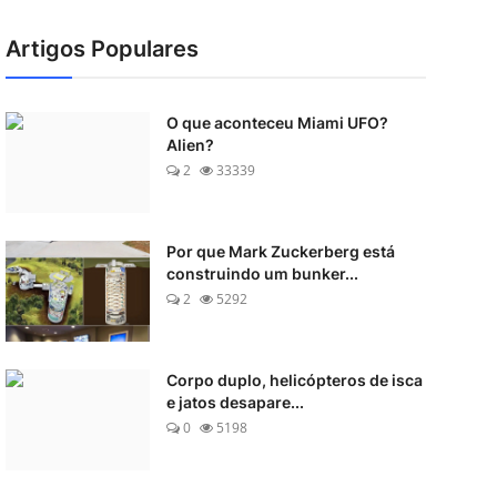
Artigos Populares
O que aconteceu Miami UFO?
Alien?
2
33339
Por que Mark Zuckerberg está
construindo um bunker...
2
5292
Corpo duplo, helicópteros de isca
e jatos desapare...
0
5198