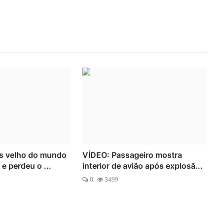
is velho do mundo
VÍDEO: Passageiro mostra
e perdeu o ...
interior de avião após explosã...
0
3499