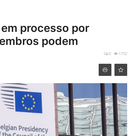
e em processo por
membros podem
0
1752