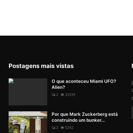
Postagens mais vistas
O que aconteceu Miami UFO?
Alien?
2
33339
Por que Mark Zuckerberg está
construindo um bunker...
2
5292