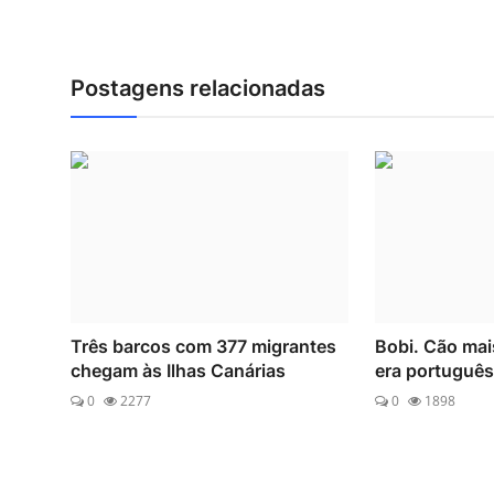
Postagens relacionadas
Três barcos com 377 migrantes
Bobi. Cão ma
chegam às Ilhas Canárias
era português 
0
2277
0
1898