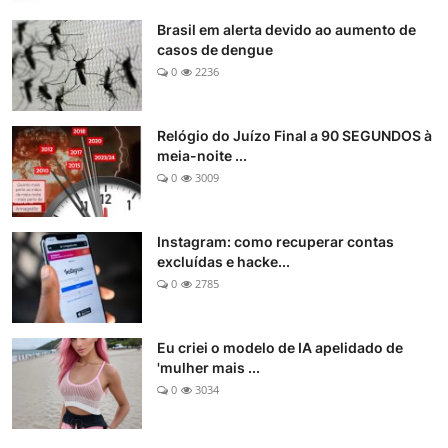
Brasil em alerta devido ao aumento de
casos de dengue
0
2236
Relógio do Juízo Final a 90 SEGUNDOS à
meia-noite ...
0
3009
Instagram: como recuperar contas
excluídas e hacke...
0
2785
Eu criei o modelo de IA apelidado de
'mulher mais ...
0
3034