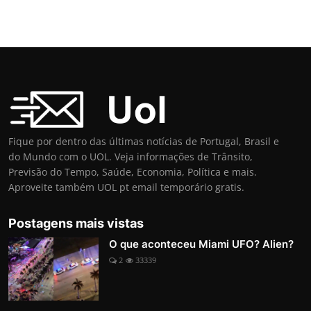
Fique por dentro das últimas notícias de Portugal, Brasil e
do Mundo com o UOL. Veja informações de Trânsito,
Previsão do Tempo, Saúde, Economia, Política e mais.
Aproveite também UOL pt email temporário gratis.
Postagens mais vistas
O que aconteceu Miami UFO? Alien?
2
33339