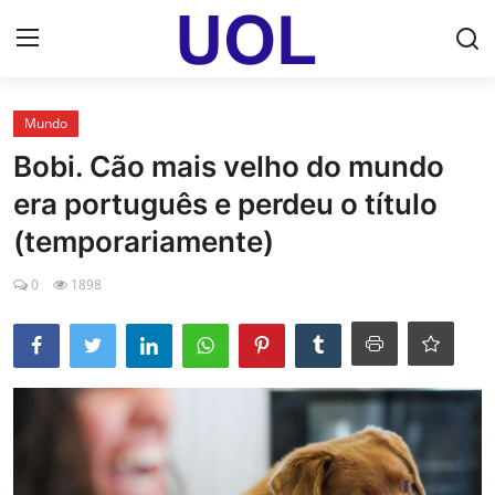
Login
Registrar
Mundo
Bobi. Cão mais velho do mundo
Home
era português e perdeu o título
UOL Email Entrar
(temporariamente)
UOL ADS
0
1898
Uol pt Bate Papo Gratis
Mundo
Economia
Dólar Cotação de Hoje