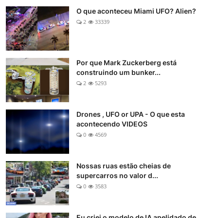
O que aconteceu Miami UFO? Alien?
2
33339
Por que Mark Zuckerberg está
construindo um bunker...
2
5293
Drones , UFO or UPA - O que esta
acontecendo VIDEOS
0
4569
Nossas ruas estão cheias de
supercarros no valor d...
0
3583
Eu criei o modelo de IA apelidado de