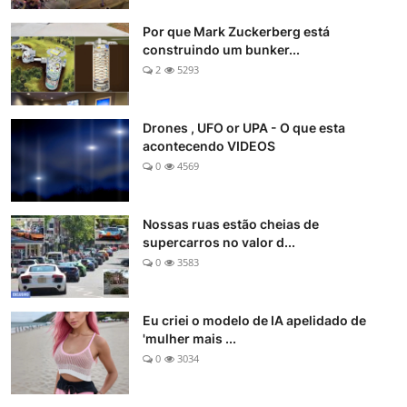
Por que Mark Zuckerberg está
construindo um bunker...
2
5293
Drones , UFO or UPA - O que esta
acontecendo VIDEOS
0
4569
Nossas ruas estão cheias de
supercarros no valor d...
0
3583
Eu criei o modelo de IA apelidado de
'mulher mais ...
0
3034