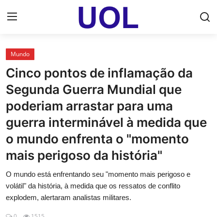
Login
Registrar
Mundo
Cinco pontos de inflamação da
Home
Segunda Guerra Mundial que
UOL Email Entrar
poderiam arrastar para uma
guerra interminável à medida que
UOL ADS
o mundo enfrenta o "momento
Uol pt Bate Papo Gratis
mais perigoso da história"
Mundo
O mundo está enfrentando seu "momento mais perigoso e
volátil" da história, à medida que os ressatos de conflito
Economia
explodem, alertaram analistas militares.
Dólar Cotação de Hoje
0
1515