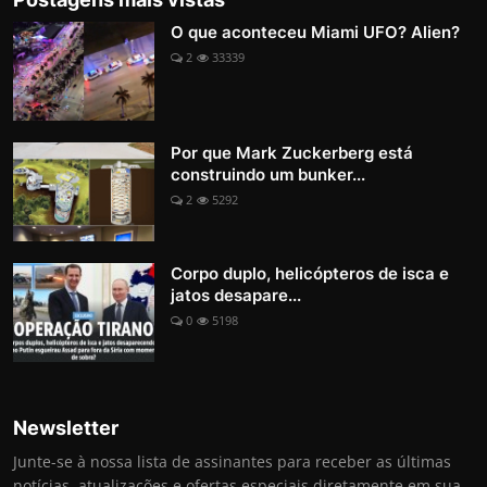
O que aconteceu Miami UFO? Alien?
2
33339
Por que Mark Zuckerberg está
construindo um bunker...
2
5292
Corpo duplo, helicópteros de isca e
jatos desapare...
0
5198
Newsletter
Junte-se à nossa lista de assinantes para receber as últimas
notícias, atualizações e ofertas especiais diretamente em sua