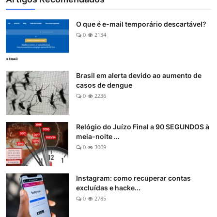
O que é e-mail temporário descartável?
0
2134
Brasil em alerta devido ao aumento de
casos de dengue
0
2236
Relógio do Juízo Final a 90 SEGUNDOS à
meia-noite ...
0
3009
Instagram: como recuperar contas
excluídas e hacke...
0
2785