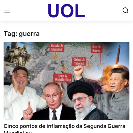
Tag: guerra
Login
Registrar
Home
UOL Email Entrar
UOL ADS
Uol pt Bate Papo Gratis
Mundo
Economia
Cinco pontos de inflamação da Segunda Guerra
Dólar Cotação de Hoje