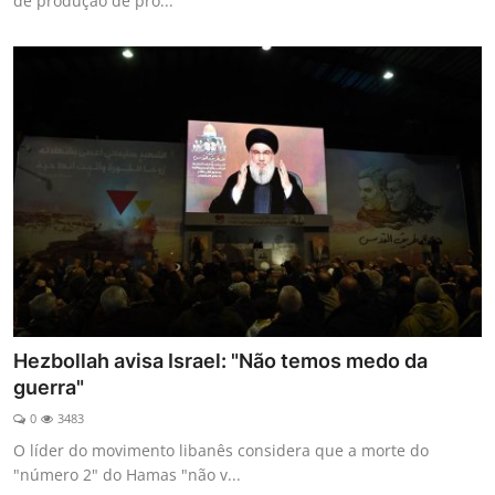
de produção de pro...
Hezbollah avisa Israel: "Não temos medo da
guerra"
0
3483
O líder do movimento libanês considera que a morte do
"número 2" do Hamas "não v...