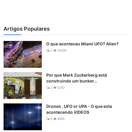
Artigos Populares
O que aconteceu Miami UFO? Alien?
2
33339
Por que Mark Zuckerberg está
construindo um bunker...
2
5292
Drones , UFO or UPA - O que esta
acontecendo VIDEOS
0
4569