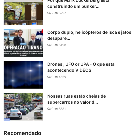
Por que Mark Zuckerberg está
construindo um bunker...
2
5292
Corpo duplo, helicópteros de isca e jatos
desapare...
0
5198
Drones , UFO or UPA - O que esta
acontecendo VIDEOS
0
4569
Nossas ruas estão cheias de
supercarros no valor d...
0
3581
Recomendado