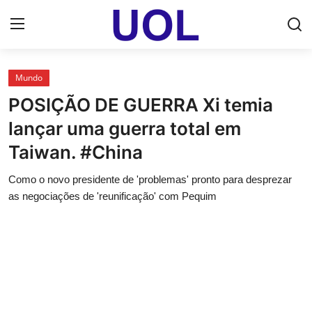
Login
Registrar
Mundo
POSIÇÃO DE GUERRA Xi temia
Home
lançar uma guerra total em
UOL Email Entrar
Taiwan. #China
UOL ADS
Como o novo presidente de 'problemas' pronto para desprezar
as negociações de 'reunificação' com Pequim
Uol pt Bate Papo Gratis
Mundo
Economia
Dólar Cotação de Hoje