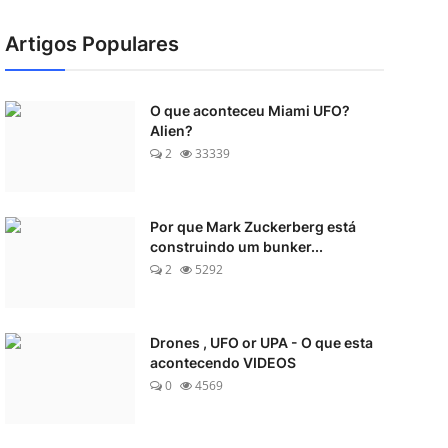
Artigos Populares
O que aconteceu Miami UFO?
Alien?
2
33339
Por que Mark Zuckerberg está
construindo um bunker...
2
5292
Drones , UFO or UPA - O que esta
acontecendo VIDEOS
0
4569