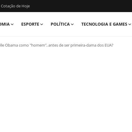
 Cotação de Hoje
OMIA
ESPORTE
POLÍTICA
TECNOLOGIA E GAMES
chelle Obama como "homem", antes de ser primeira-dama dos EUA?