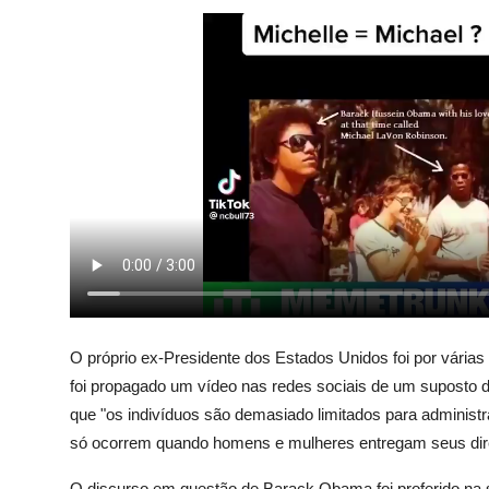
O próprio ex-Presidente dos Estados Unidos foi por vária
foi propagado um vídeo nas redes sociais de um suposto
que "os indivíduos são demasiado limitados para administ
só ocorrem quando homens e mulheres entregam seus dire
O discurso em questão de Barack Obama foi proferido na 