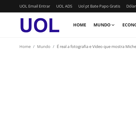
UOL Email Entrar
UOL ADS
Uol pt Bate Papo Gratis
Dólar
HOME
MUNDO
ECON
Login
Registrar
Home
Mundo
É real a fotografia e Video que mostra Mi
Home
UOL Email Entrar
UOL ADS
Uol pt Bate Papo Gratis
Mundo
Economia
Dólar Cotação de Hoje