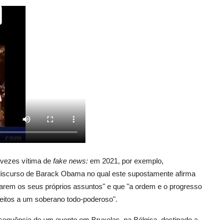
s vezes vítima de
fake news:
em 2021, por exemplo,
 discurso de Barack Obama no qual este supostamente afirma
rarem os seus próprios assuntos" e que "a ordem e o progresso
itos a um soberano todo-poderoso".
sequência de um evento em Bruxelas, na Bélgica, destinado a