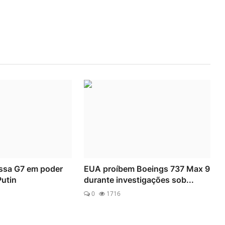
ssa G7 em poder
EUA proíbem Boeings 737 Max 9
utin
durante investigações sob...
0
1716